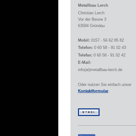
Metallbau Lerch
Christian Lerch
Vor der Beune 3
63584 Gründau
Mobil:
0157 - 56 62 85 82
Telefon:
0 60 58 - 91 02 43
Telefax:
0 60 58 - 91 02 42
E-Mail:
info(at)metallbau-lerch.de
Oder nutzen Sie einfach unser
Kontaktformular
.