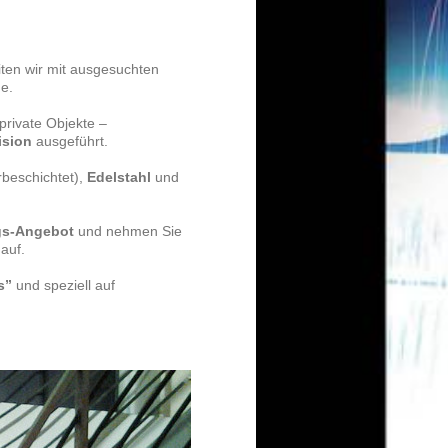
ten wir mit ausgesuchten
he.
private Objekte –
ision
ausgeführt.
rbeschichtet),
Edelstahl
und
gs-Angebot
und nehmen Sie
auf.
s”
und speziell auf