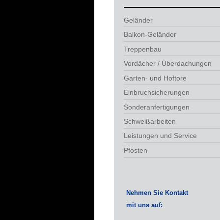
Geländer
Balkon-Geländer
Treppenbau
Vordächer / Überdachungen
Garten- und Hoftore
Einbruchsicherungen
Sonderanfertigungen
Schweißarbeiten
Leistungen und Service
Pfosten
Nehmen Sie Kontakt
mit uns auf: